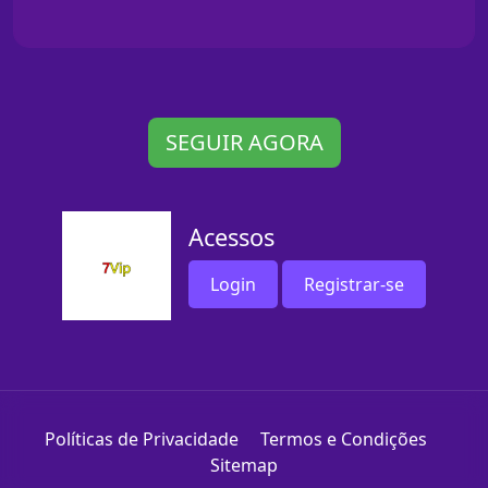
SEGUIR AGORA
Acessos
Login
Registrar-se
Políticas de Privacidade
Termos e Condições
Sitemap