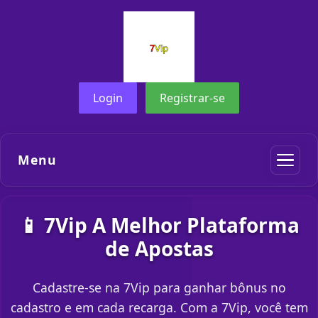
Login
Registrar-se
Menu
📱 7Vip A Melhor Plataforma
de Apostas
Cadastre-se na 7Vip para ganhar bônus no
cadastro e em cada recarga. Com a 7Vip, você tem