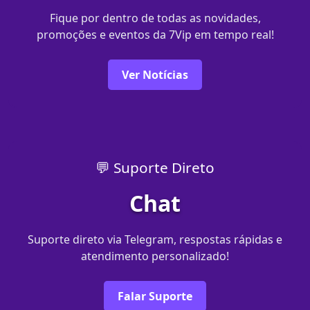
Fique por dentro de todas as novidades,
promoções e eventos da 7Vip em tempo real!
Ver Notícias
💬 Suporte Direto
Chat
Suporte direto via Telegram, respostas rápidas e
atendimento personalizado!
Falar Suporte