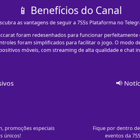
📱 Benefícios do Canal
scubra as vantagens de seguir a 7SSs Plataforma no Teleg
baccarat foram redesenhados para funcionar perfeitamente e
ontroles foram simplificados para facilitar o jogo. O modo 
positivos móveis, com streaming de alta qualidade e chat i
sivos
📢 Notí
m, promoções especiais
Fique por dentro d
s únicos!
eventos da 7S