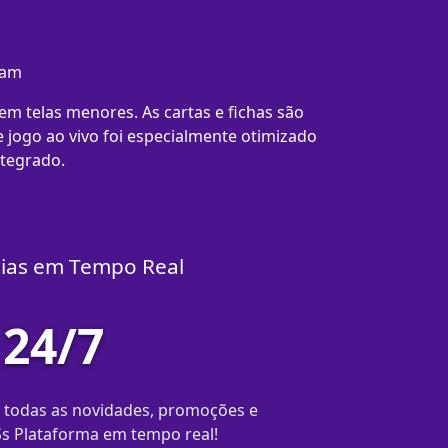
ram
m telas menores. As cartas e fichas são
de jogo ao vivo foi especialmente otimizado
ntegrado.
cias em Tempo Real
24/7
e todas as novidades, promoções e
Ss Plataforma em tempo real!