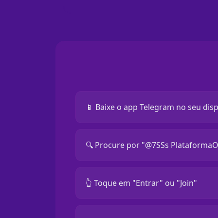
📱 Baixe o app Telegram no seu disp
🔍 Procure por "@7SSs PlataformaOf
👆 Toque em "Entrar" ou "Join"