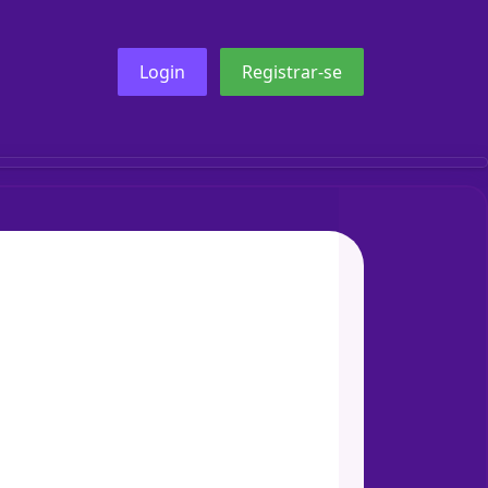
Login
Registrar-se