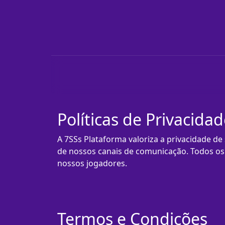
Políticas de Privacida
A 7SSs Plataforma valoriza a privacidade d
de nossos canais de comunicação. Todos os 
nossos jogadores.
Termos e Condições