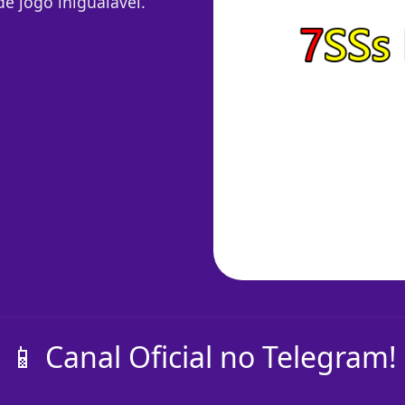
e jogo inigualável.
📱 Canal Oficial no Telegram!