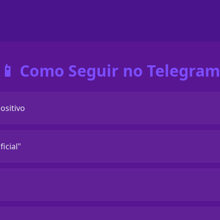
📱 Como Seguir no Telegram
ositivo
icial"