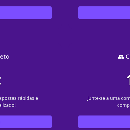
reto
👥 
t
espostas rápidas e
Junte-se a uma com
lizado!
compa
e