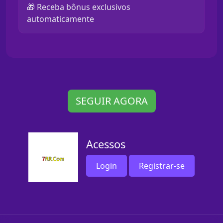
🎁 Receba bônus exclusivos
automaticamente
SEGUIR AGORA
Acessos
Login
Registrar-se