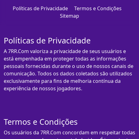
Políticas de Privacidade
Termos e Condições
Sitemap
Políticas de Privacidade
A 7RR.Com valoriza a privacidade de seus usuários e
está empenhada em proteger todas as informações
pessoais fornecidas durante o uso de nossos canais de
comunicação. Todos os dados coletados são utilizados
exclusivamente para fins de melhoria contínua da
experiência de nossos jogadores.
Termos e Condições
Os usuários da 7RR.Com concordam em respeitar todas