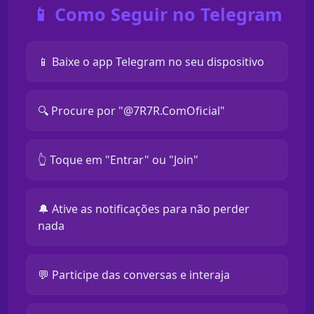
📱 Como Seguir no Telegram
📱 Baixe o app Telegram no seu dispositivo
🔍 Procure por "@7R7R.ComOficial"
👆 Toque em "Entrar" ou "Join"
🔔 Ative as notificações para não perder
nada
💬 Participe das conversas e interaja