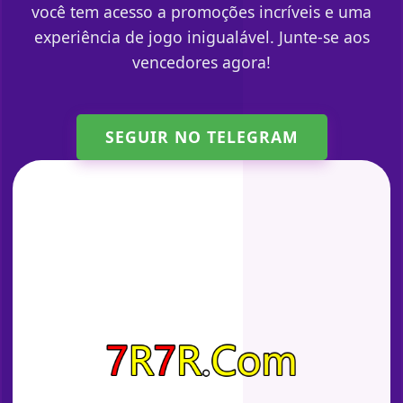
você tem acesso a promoções incríveis e uma
experiência de jogo inigualável. Junte-se aos
vencedores agora!
SEGUIR NO TELEGRAM