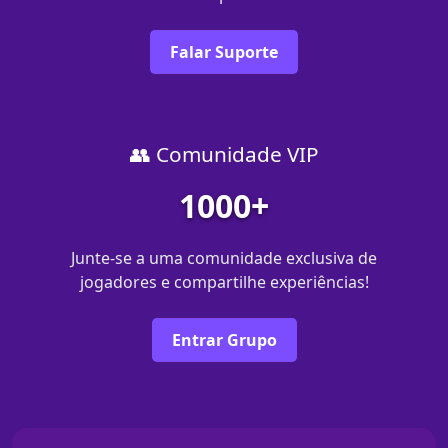
Falar Suporte
👥 Comunidade VIP
1000+
Junte-se a uma comunidade exclusiva de
jogadores e compartilhe experiências!
Entrar Grupo