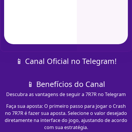
📱 Canal Oficial no Telegram!
📱 Benefícios do Canal
Descubra as vantagens de seguir a 7R7R no Telegram
Faça sua aposta: O primeiro passo para jogar o Crash
no 7R7R é fazer sua aposta. Selecione o valor desejado
diretamente na interface do jogo, ajustando de acordo
com sua estratégia.