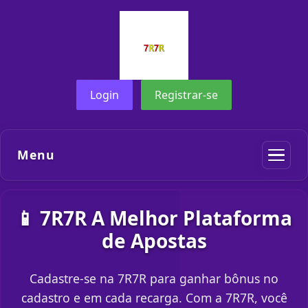
Login
Registrar-se
Menu
📱 7R7R A Melhor Plataforma
de Apostas
Cadastre-se na 7R7R para ganhar bônus no
cadastro e em cada recarga. Com a 7R7R, você