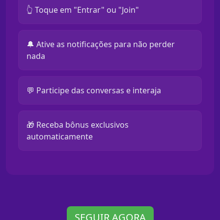
👆 Toque em "Entrar" ou "Join"
🔔 Ative as notificações para não perder
nada
💬 Participe das conversas e interaja
🎁 Receba bônus exclusivos
automaticamente
SEGUIR AGORA