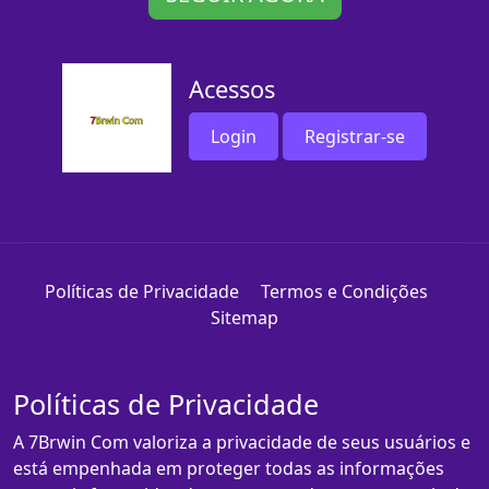
Acessos
Login
Registrar-se
Políticas de Privacidade
Termos e Condições
Sitemap
Políticas de Privacidade
A 7Brwin Com valoriza a privacidade de seus usuários e
está empenhada em proteger todas as informações