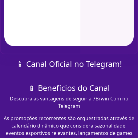
📱 Canal Oficial no Telegram!
📱 Benefícios do Canal
Descubra as vantagens de seguir a 7Brwin Com no
Telegram
As promoções recorrentes são orquestradas através de
calendário dinâmico que considera sazonalidade,
eventos esportivos relevantes, lançamentos de games