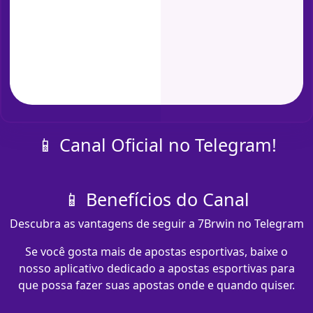
📱 Canal Oficial no Telegram!
📱 Benefícios do Canal
Descubra as vantagens de seguir a 7Brwin no Telegram
Se você gosta mais de apostas esportivas, baixe o
nosso aplicativo dedicado a apostas esportivas para
que possa fazer suas apostas onde e quando quiser.