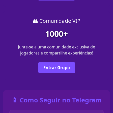
👥 Comunidade VIP
1000+
Junte-se a uma comunidade exclusiva de
jogadores e compartilhe experiências!
Entrar Grupo
📱 Como Seguir no Telegram