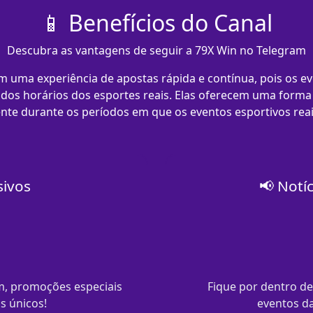
📱 Benefícios do Canal
Descubra as vantagens de seguir a 79X Win no Telegram
m uma experiência de apostas rápida e contínua, pois os ev
dos horários dos esportes reais. Elas oferecem uma forma 
ente durante os períodos em que os eventos esportivos rea
sivos
📢 Notí
m, promoções especiais
Fique por dentro d
s únicos!
eventos d