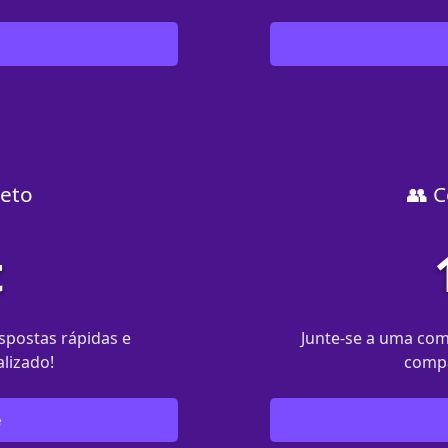
reto
👥 
t
espostas rápidas e
Junte-se a uma com
lizado!
compa
e