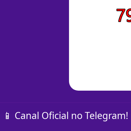
📱 Canal Oficial no Telegram!