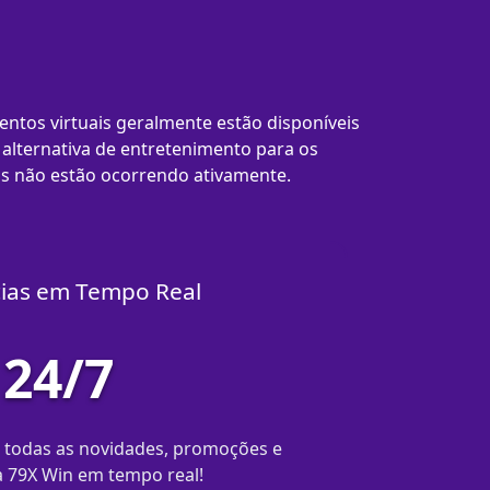
entos virtuais geralmente estão disponíveis
alternativa de entretenimento para os
is não estão ocorrendo ativamente.
cias em Tempo Real
24/7
e todas as novidades, promoções e
a 79X Win em tempo real!