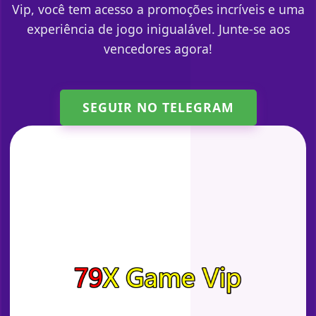
Vip, você tem acesso a promoções incríveis e uma
experiência de jogo inigualável. Junte-se aos
vencedores agora!
SEGUIR NO TELEGRAM