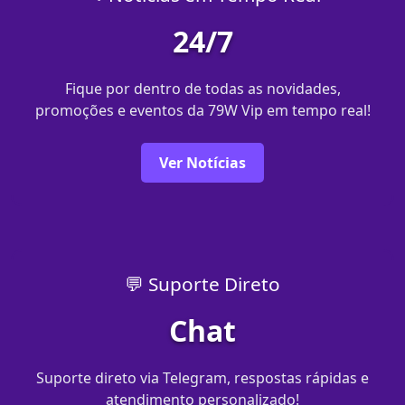
24/7
Fique por dentro de todas as novidades,
promoções e eventos da 79W Vip em tempo real!
Ver Notícias
💬 Suporte Direto
Chat
Suporte direto via Telegram, respostas rápidas e
atendimento personalizado!