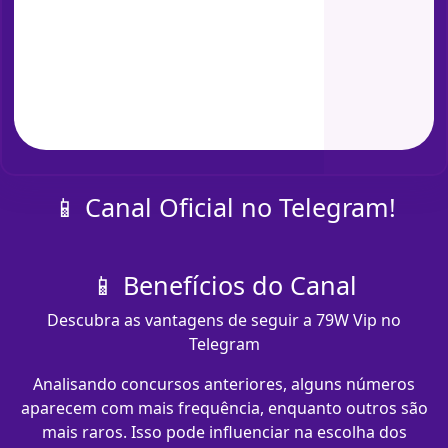
📱 Canal Oficial no Telegram!
📱 Benefícios do Canal
Descubra as vantagens de seguir a 79W Vip no
Telegram
Analisando concursos anteriores, alguns números
aparecem com mais frequência, enquanto outros são
mais raros. Isso pode influenciar na escolha dos