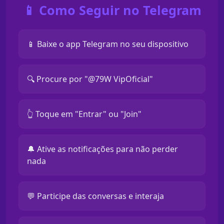
📱 Como Seguir no Telegram
📱 Baixe o app Telegram no seu dispositivo
🔍 Procure por "@79W VipOficial"
👆 Toque em "Entrar" ou "Join"
🔔 Ative as notificações para não perder
nada
💬 Participe das conversas e interaja