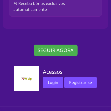
🎁 Receba bônus exclusivos
automaticamente
SEGUIR AGORA
Acessos
Login
Registrar-se