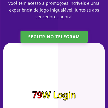
você tem acesso a promoções incríveis e uma
experiência de jogo inigualável. Junte-se aos
vencedores agora!
SEGUIR NO TELEGRAM