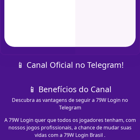
📱 Canal Oficial no Telegram!
📱 Benefícios do Canal
Descubra as vantagens de seguir a 79W Login no
Telegram
A 79W Login quer que todos os jogadores tenham, com
nossos jogos profissionais, a chance de mudar suas
vidas com a 79W Login Brasil .