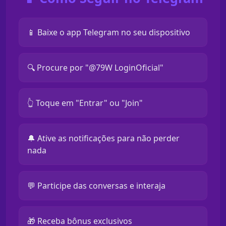
📱 Baixe o app Telegram no seu dispositivo
🔍 Procure por "@79W LoginOficial"
👆 Toque em "Entrar" ou "Join"
🔔 Ative as notificações para não perder
nada
💬 Participe das conversas e interaja
🎁 Receba bônus exclusivos