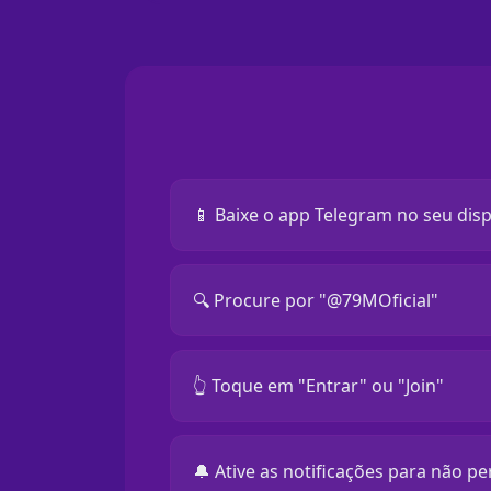
📱 Baixe o app Telegram no seu disp
🔍 Procure por "@79MOficial"
👆 Toque em "Entrar" ou "Join"
🔔 Ative as notificações para não p