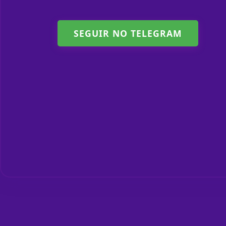
SEGUIR NO TELEGRAM