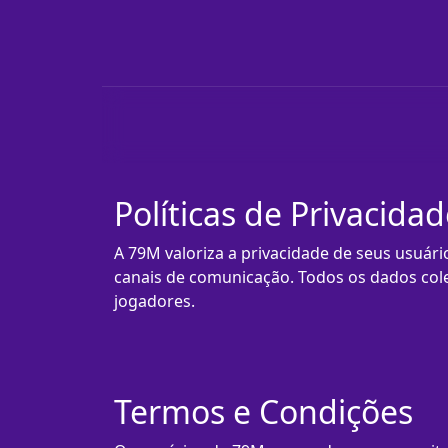
Políticas de Privacida
A 79M valoriza a privacidade de seus usuá
canais de comunicação. Todos os dados cole
jogadores.
Termos e Condições