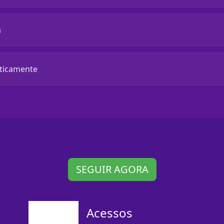
a
aticamente
SEGUIR AGORA
Acessos