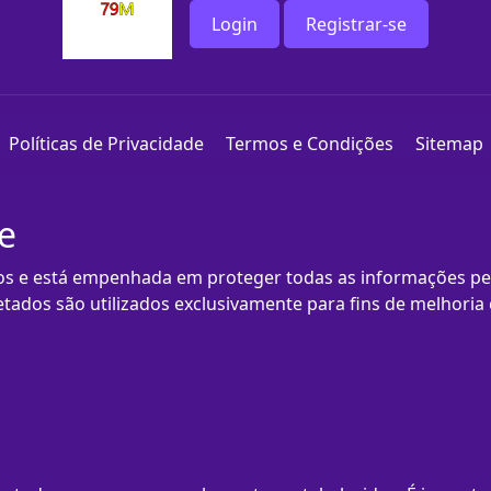
Login
Registrar-se
Políticas de Privacidade
Termos e Condições
Sitemap
de
rios e está empenhada em proteger todas as informações pe
tados são utilizados exclusivamente para fins de melhoria