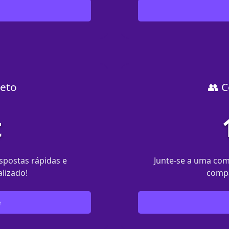
reto
👥 
t
espostas rápidas e
Junte-se a uma com
lizado!
compa
e