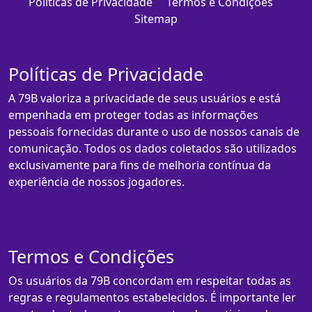
Políticas de Privacidade
Termos e Condições
Sitemap
Políticas de Privacidade
A 79B valoriza a privacidade de seus usuários e está
empenhada em proteger todas as informações
pessoais fornecidas durante o uso de nossos canais de
comunicação. Todos os dados coletados são utilizados
exclusivamente para fins de melhoria contínua da
experiência de nossos jogadores.
Termos e Condições
Os usuários da 79B concordam em respeitar todas as
regras e regulamentos estabelecidos. É importante ler