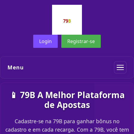
Login
Registrar-se
Menu
📱 79B A Melhor Plataforma
de Apostas
Cadastre-se na 79B para ganhar bônus no
cadastro e em cada recarga. Com a 79B, você tem