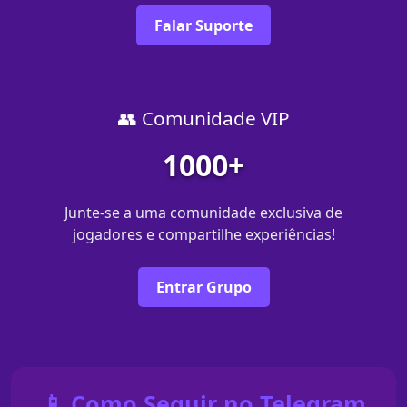
Falar Suporte
👥 Comunidade VIP
1000+
Junte-se a uma comunidade exclusiva de
jogadores e compartilhe experiências!
Entrar Grupo
📱 Como Seguir no Telegram