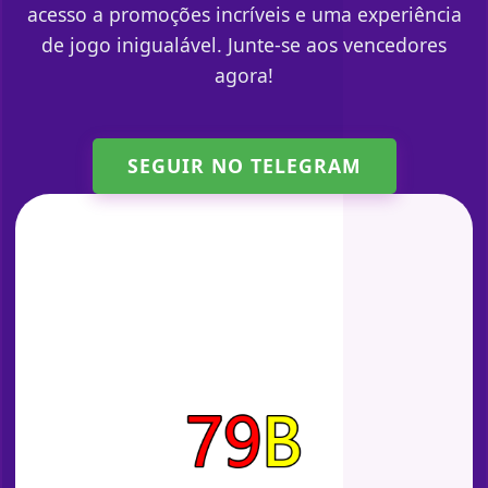
acesso a promoções incríveis e uma experiência
de jogo inigualável. Junte-se aos vencedores
agora!
SEGUIR NO TELEGRAM