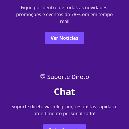
Fique por dentro de todas as novidades,
promoções e eventos da 78F.Com em tempo
real!
Ver Notícias
💬 Suporte Direto
Chat
Suporte direto via Telegram, respostas rápidas e
atendimento personalizado!