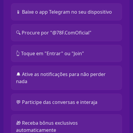
📱 Baixe o app Telegram no seu dispositivo
🔍 Procure por "@78F.ComOficial"
👆 Toque em "Entrar" ou "Join"
🔔 Ative as notificações para não perder
nada
💬 Participe das conversas e interaja
🎁 Receba bônus exclusivos
automaticamente