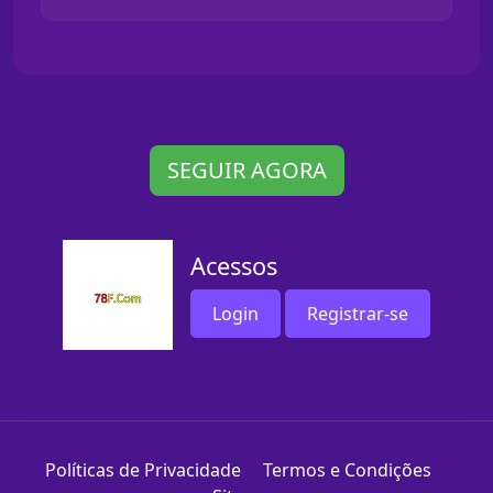
SEGUIR AGORA
Acessos
Login
Registrar-se
Políticas de Privacidade
Termos e Condições