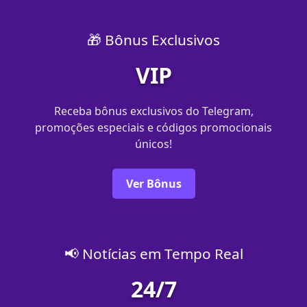
🎁 Bônus Exclusivos
VIP
Receba bônus exclusivos do Telegram,
promoções especiais e códigos promocionais
únicos!
Ver Bônus
📢 Notícias em Tempo Real
24/7