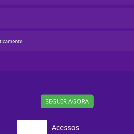
a
aticamente
SEGUIR AGORA
Acessos