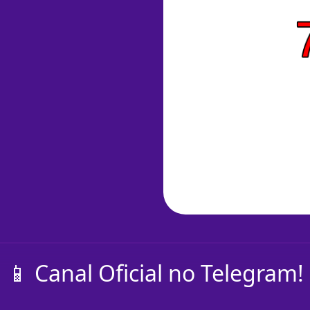
📱 Canal Oficial no Telegram!