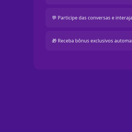
💬 Participe das conversas e interaj
🎁 Receba bônus exclusivos autom