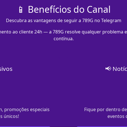
📱 Benefícios do Canal
Descubra as vantagens de seguir a 789G no Telegram
mento ao cliente 24h — a 789G resolve qualquer problema e
contínua.
sivos
📢 Notí
m, promoções especiais
Fique por dentro d
s únicos!
eventos 