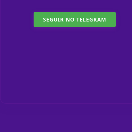
SEGUIR NO TELEGRAM