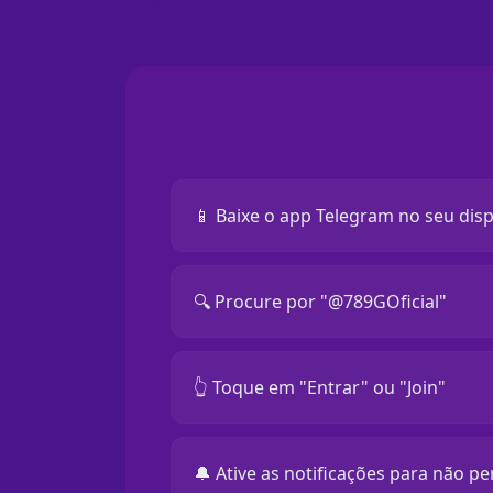
📱 Baixe o app Telegram no seu disp
🔍 Procure por "@789GOficial"
👆 Toque em "Entrar" ou "Join"
🔔 Ative as notificações para não p