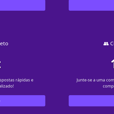
reto
👥 
t
espostas rápidas e
Junte-se a uma com
lizado!
compa
e