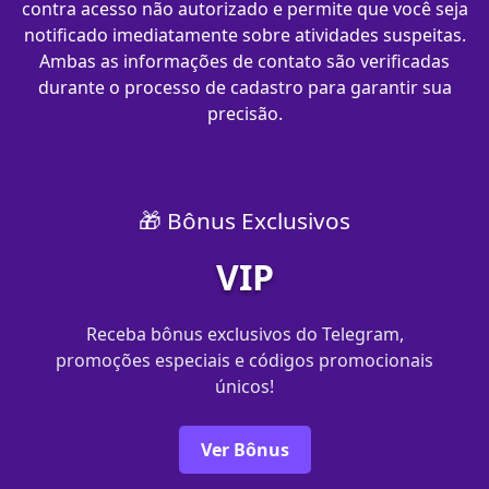
contra acesso não autorizado e permite que você seja
notificado imediatamente sobre atividades suspeitas.
Ambas as informações de contato são verificadas
durante o processo de cadastro para garantir sua
precisão.
🎁 Bônus Exclusivos
VIP
Receba bônus exclusivos do Telegram,
promoções especiais e códigos promocionais
únicos!
Ver Bônus