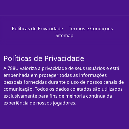
Políticas de Privacidade
Termos e Condições
Sitemap
Políticas de Privacidade
A 788U valoriza a privacidade de seus usuários e está
empenhada em proteger todas as informações
pessoais fornecidas durante o uso de nossos canais de
comunicação. Todos os dados coletados são utilizados
exclusivamente para fins de melhoria contínua da
experiência de nossos jogadores.