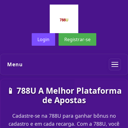
Login
Registrar-se
Menu
📱 788U A Melhor Plataforma
de Apostas
Cadastre-se na 788U para ganhar bônus no
cadastro e em cada recarga. Com a 788U, você