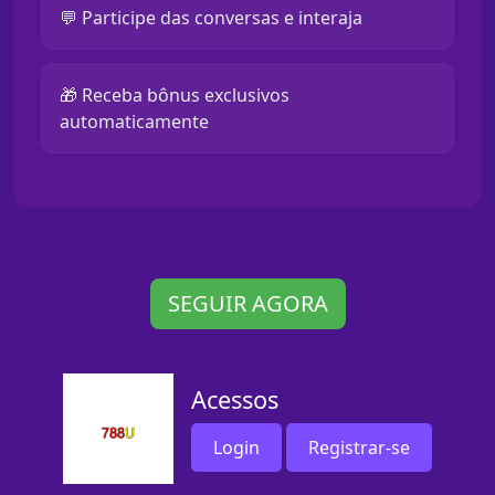
💬 Participe das conversas e interaja
🎁 Receba bônus exclusivos
automaticamente
SEGUIR AGORA
Acessos
Login
Registrar-se