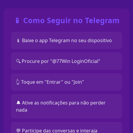
📱 Como Seguir no Telegram
📱 Baixe o app Telegram no seu dispositivo
🔍 Procure por "@77Win LoginOficial"
👆 Toque em "Entrar" ou "Join"
🔔 Ative as notificações para não perder
nada
💬 Participe das conversas e interaja