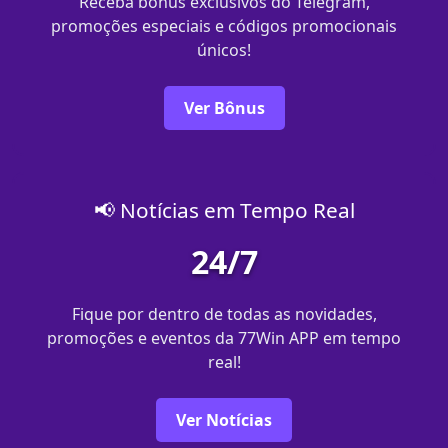
Receba bônus exclusivos do Telegram,
promoções especiais e códigos promocionais
únicos!
Ver Bônus
📢 Notícias em Tempo Real
24/7
Fique por dentro de todas as novidades,
promoções e eventos da 77Win APP em tempo
real!
Ver Notícias