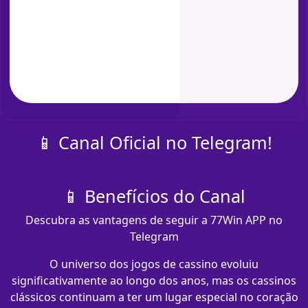
📱 Canal Oficial no Telegram!
📱 Benefícios do Canal
Descubra as vantagens de seguir a 77Win APP no
Telegram
O universo dos jogos de cassino evoluiu
significativamente ao longo dos anos, mas os cassinos
clássicos continuam a ter um lugar especial no coração