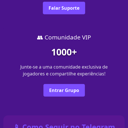
Falar Suporte
👥 Comunidade VIP
1000+
Junte-se a uma comunidade exclusiva de
jogadores e compartilhe experiências!
Entrar Grupo
📱 Como Seguir no Telegram