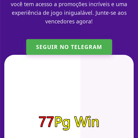
você tem acesso a promoções incríveis e uma
experiência de jogo inigualável. Junte-se aos
vencedores agora!
SEGUIR NO TELEGRAM