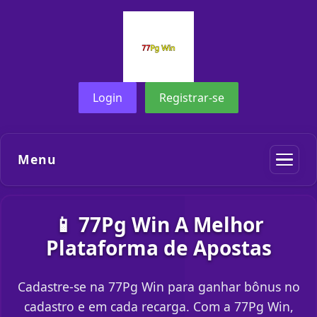
Login
Registrar-se
Menu
📱 77Pg Win A Melhor
Plataforma de Apostas
Cadastre-se na 77Pg Win para ganhar bônus no
cadastro e em cada recarga. Com a 77Pg Win,