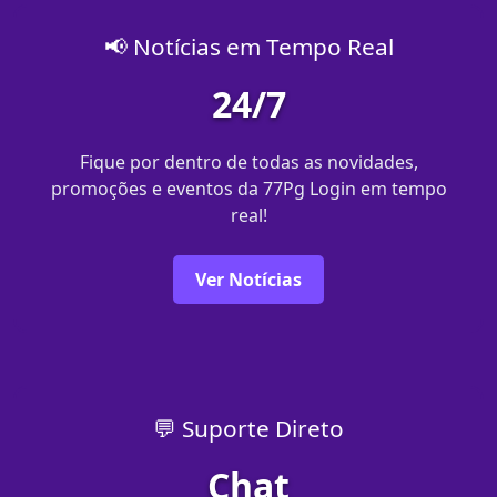
📢 Notícias em Tempo Real
24/7
Fique por dentro de todas as novidades,
promoções e eventos da 77Pg Login em tempo
real!
Ver Notícias
💬 Suporte Direto
Chat