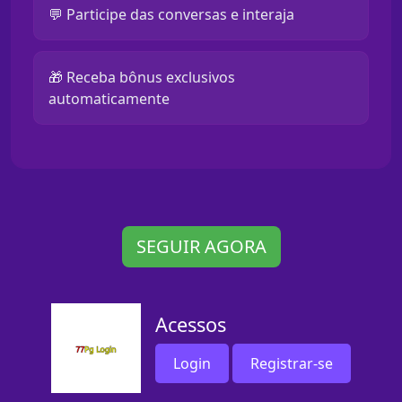
💬 Participe das conversas e interaja
🎁 Receba bônus exclusivos
automaticamente
SEGUIR AGORA
Acessos
Login
Registrar-se