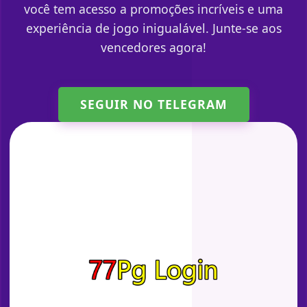
você tem acesso a promoções incríveis e uma
experiência de jogo inigualável. Junte-se aos
vencedores agora!
SEGUIR NO TELEGRAM