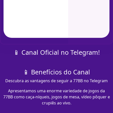
📱 Canal Oficial no Telegram!
📱 Benefícios do Canal
Descubra as vantagens de seguir a 77BB no Telegram
Apresentamos uma enorme variedade de jogos da
77BB como caça-níqueis, jogos de mesa, vídeo pôquer e
crupiês ao vivo.