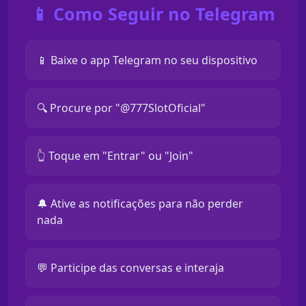
📱 Como Seguir no Telegram
📱 Baixe o app Telegram no seu dispositivo
🔍 Procure por "@777SlotOficial"
👆 Toque em "Entrar" ou "Join"
🔔 Ative as notificações para não perder
nada
💬 Participe das conversas e interaja