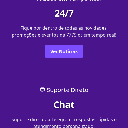
24/7
Fique por dentro de todas as novidades,
promoções e eventos da 777Slot em tempo real!
Ver Notícias
💬 Suporte Direto
Chat
Suporte direto via Telegram, respostas rápidas e
atendimento personalizado!