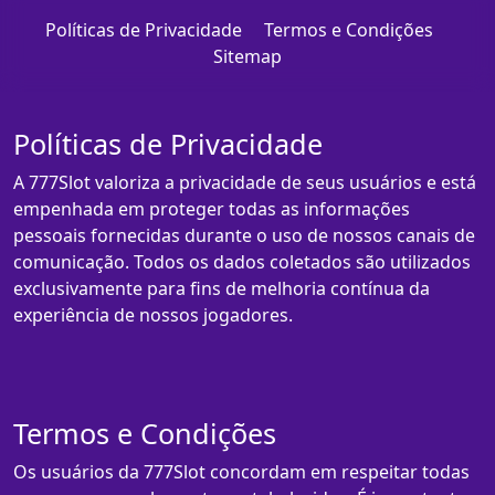
Políticas de Privacidade
Termos e Condições
Sitemap
Políticas de Privacidade
A 777Slot valoriza a privacidade de seus usuários e está
empenhada em proteger todas as informações
pessoais fornecidas durante o uso de nossos canais de
comunicação. Todos os dados coletados são utilizados
exclusivamente para fins de melhoria contínua da
experiência de nossos jogadores.
Termos e Condições
Os usuários da 777Slot concordam em respeitar todas