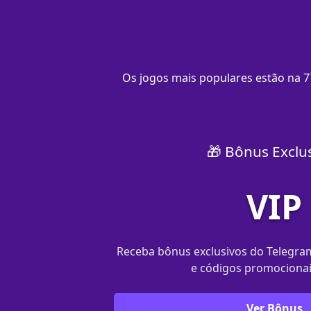
Os jogos mais populares estão na 7
🎁 Bônus Exclu
VIP
Receba bônus exclusivos do Telegra
e códigos promocionai
Ver Bônus