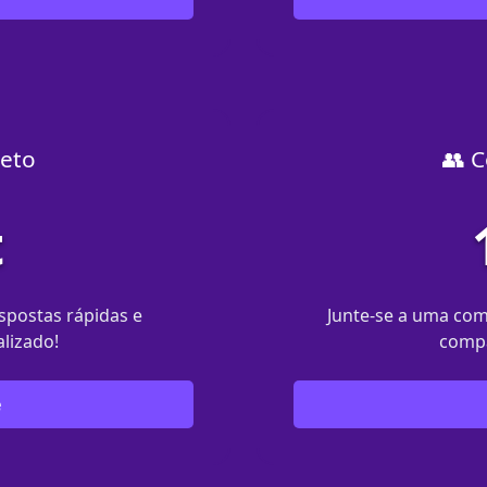
reto
👥 
t
espostas rápidas e
Junte-se a uma com
lizado!
compa
e