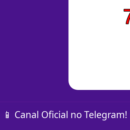
📱 Canal Oficial no Telegram!