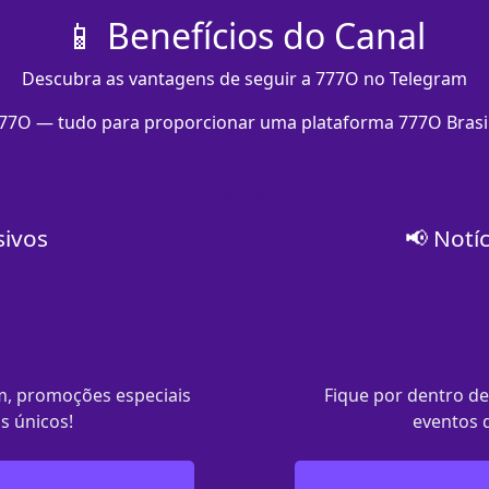
📱 Benefícios do Canal
Descubra as vantagens de seguir a 777O no Telegram
77O — tudo para proporcionar uma plataforma 777O Brasil
sivos
📢 Notí
m, promoções especiais
Fique por dentro d
s únicos!
eventos 