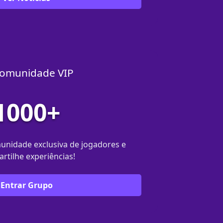
Comunidade VIP
1000+
unidade exclusiva de jogadores e
rtilhe experiências!
Entrar Grupo