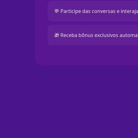
💬 Participe das conversas e interaj
🎁 Receba bônus exclusivos autom