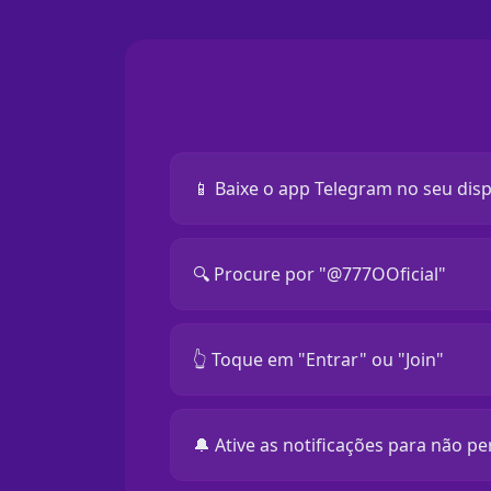
📱 Baixe o app Telegram no seu disp
🔍 Procure por "@777OOficial"
👆 Toque em "Entrar" ou "Join"
🔔 Ative as notificações para não p