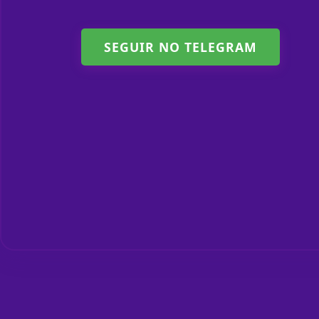
SEGUIR NO TELEGRAM