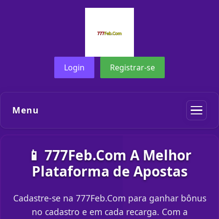
Login
Registrar-se
Menu
📱 777Feb.Com A Melhor
Plataforma de Apostas
Cadastre-se na 777Feb.Com para ganhar bônus
no cadastro e em cada recarga. Com a