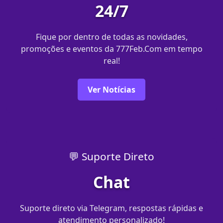
24/7
Fique por dentro de todas as novidades,
promoções e eventos da 777Feb.Com em tempo
real!
Ver Notícias
💬 Suporte Direto
Chat
Suporte direto via Telegram, respostas rápidas e
atendimento personalizado!