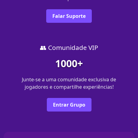
Falar Suporte
👥 Comunidade VIP
1000+
Junte-se a uma comunidade exclusiva de
jogadores e compartilhe experiências!
Entrar Grupo