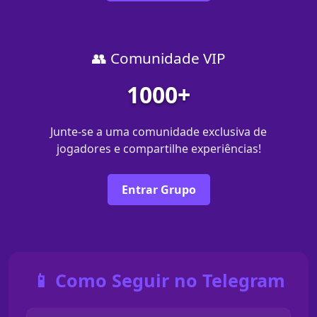
👥 Comunidade VIP
1000+
Junte-se a uma comunidade exclusiva de
jogadores e compartilhe experiências!
Entrar Grupo
📱 Como Seguir no Telegram