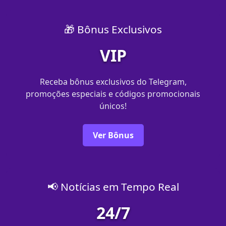
🎁 Bônus Exclusivos
VIP
Receba bônus exclusivos do Telegram,
promoções especiais e códigos promocionais
únicos!
Ver Bônus
📢 Notícias em Tempo Real
24/7