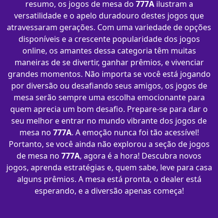
resumo, os jogos de mesa do
777A
ilustram a
versatilidade e o apelo duradouro destes jogos que
atravessaram gerações. Com uma variedade de opções
disponíveis e a crescente popularidade dos jogos
online, os amantes dessa categoria têm muitas
maneiras de se divertir, ganhar prêmios, e vivenciar
grandes momentos. Não importa se você está jogando
por diversão ou desafiando seus amigos, os jogos de
mesa serão sempre uma escolha emocionante para
quem aprecia um bom desafio. Prepare-se para dar o
seu melhor e entrar no mundo vibrante dos jogos de
mesa no
777A
. A emoção nunca foi tão acessível!
Portanto, se você ainda não explorou a seção de jogos
de mesa no
777A
, agora é a hora! Descubra novos
jogos, aprenda estratégias e, quem sabe, leve para casa
alguns prêmios. A mesa está pronta, o dealer está
esperando, e a diversão apenas começa!