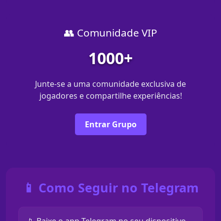
👥 Comunidade VIP
1000+
Junte-se a uma comunidade exclusiva de
jogadores e compartilhe experiências!
Entrar Grupo
📱 Como Seguir no Telegram