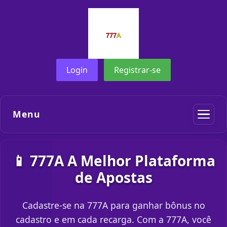
Login
Registrar-se
Menu
📱 777A A Melhor Plataforma
de Apostas
Cadastre-se na 777A para ganhar bônus no
cadastro e em cada recarga. Com a 777A, você