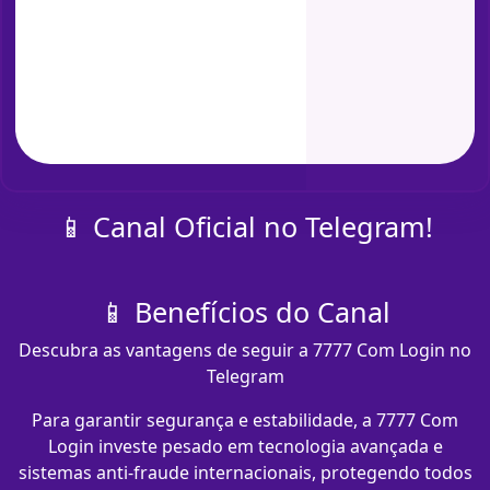
📱 Canal Oficial no Telegram!
📱 Benefícios do Canal
Descubra as vantagens de seguir a 7777 Com Login no
Telegram
Para garantir segurança e estabilidade, a 7777 Com
Login investe pesado em tecnologia avançada e
sistemas anti-fraude internacionais, protegendo todos