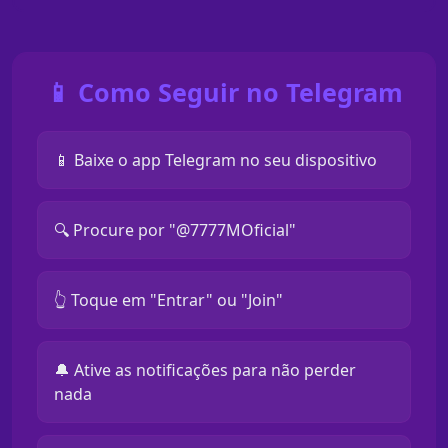
📱 Como Seguir no Telegram
📱 Baixe o app Telegram no seu dispositivo
🔍 Procure por "@7777MOficial"
👆 Toque em "Entrar" ou "Join"
🔔 Ative as notificações para não perder
nada