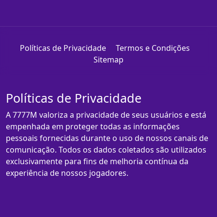
Políticas de Privacidade
Termos e Condições
Sitemap
Políticas de Privacidade
A 7777M valoriza a privacidade de seus usuários e está
empenhada em proteger todas as informações
pessoais fornecidas durante o uso de nossos canais de
comunicação. Todos os dados coletados são utilizados
exclusivamente para fins de melhoria contínua da
experiência de nossos jogadores.