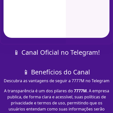
📱 Canal Oficial no Telegram!
📱 Benefícios do Canal
Descubra as vantagens de seguir a 7777M no Telegram
A transparência é um dos pilares do
7777M
. A empresa
publica, de forma clara e acessível, suas políticas de
privacidade e termos de uso, permitindo que os
usuários entendam como suas informações serão