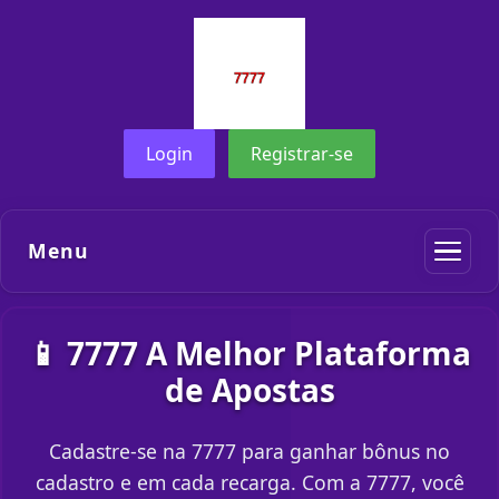
Login
Registrar-se
Menu
📱 7777 A Melhor Plataforma
de Apostas
Cadastre-se na 7777 para ganhar bônus no
cadastro e em cada recarga. Com a 7777, você