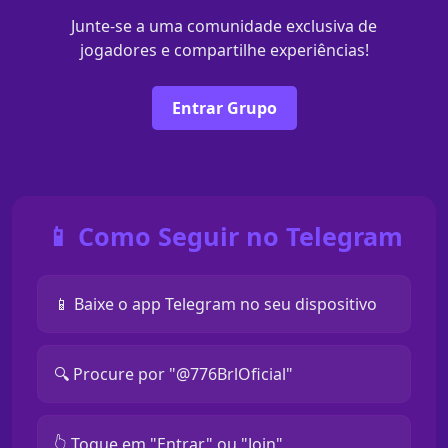
Junte-se a uma comunidade exclusiva de
jogadores e compartilhe experiências!
Entrar Grupo
📱 Como Seguir no Telegram
📱 Baixe o app Telegram no seu dispositivo
🔍 Procure por "@776BrlOficial"
👆 Toque em "Entrar" ou "Join"