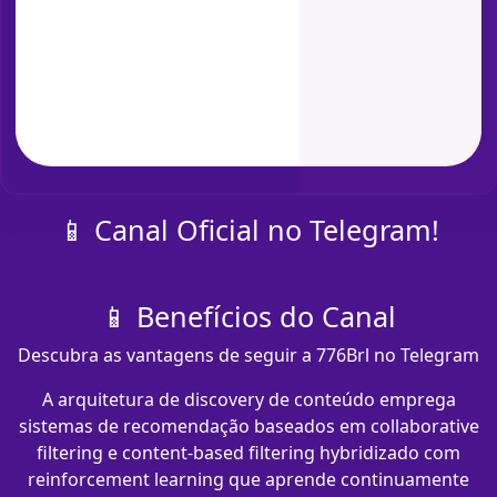
📱 Canal Oficial no Telegram!
📱 Benefícios do Canal
Descubra as vantagens de seguir a 776Brl no Telegram
A arquitetura de discovery de conteúdo emprega
sistemas de recomendação baseados em collaborative
filtering e content-based filtering hybridizado com
reinforcement learning que aprende continuamente