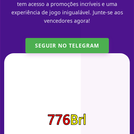
tem acesso a promoções incríveis e uma
experiência de jogo inigualável. Junte-se aos
vencedores agora!
SEGUIR NO TELEGRAM