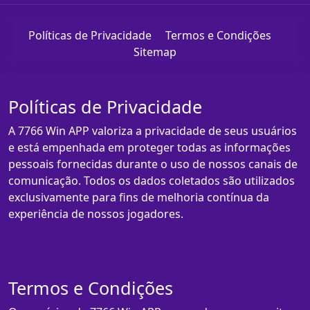
Políticas de Privacidade
Termos e Condições
Sitemap
Políticas de Privacidade
A 7766 Win APP valoriza a privacidade de seus usuários
e está empenhada em proteger todas as informações
pessoais fornecidas durante o uso de nossos canais de
comunicação. Todos os dados coletados são utilizados
exclusivamente para fins de melhoria contínua da
experiência de nossos jogadores.
Termos e Condições