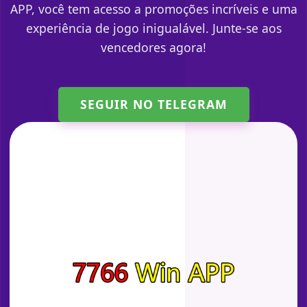
APP, você tem acesso a promoções incríveis e uma
experiência de jogo inigualável. Junte-se aos
vencedores agora!
SEGUIR NO TELEGRAM