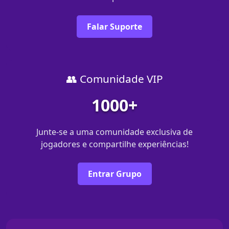
Falar Suporte
👥 Comunidade VIP
1000+
Junte-se a uma comunidade exclusiva de
jogadores e compartilhe experiências!
Entrar Grupo