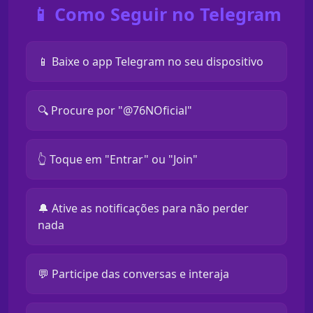
📱 Como Seguir no Telegram
📱 Baixe o app Telegram no seu dispositivo
🔍 Procure por "@76NOficial"
👆 Toque em "Entrar" ou "Join"
🔔 Ative as notificações para não perder
nada
💬 Participe das conversas e interaja