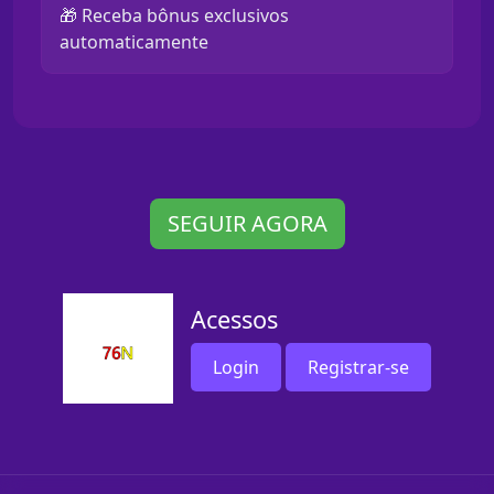
🎁 Receba bônus exclusivos
automaticamente
SEGUIR AGORA
Acessos
Login
Registrar-se