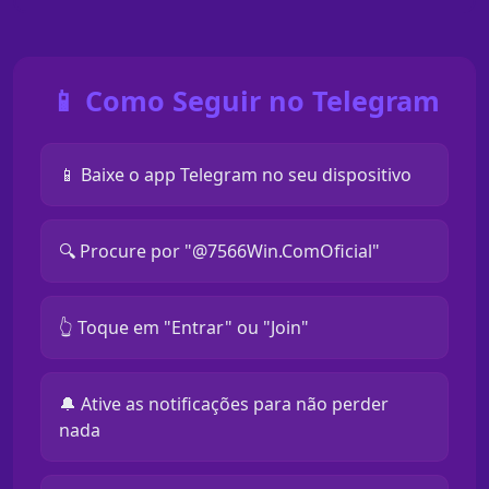
📱 Como Seguir no Telegram
📱 Baixe o app Telegram no seu dispositivo
🔍 Procure por "@7566Win.ComOficial"
👆 Toque em "Entrar" ou "Join"
🔔 Ative as notificações para não perder
nada