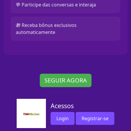
💬 Participe das conversas e interaja
🎁 Receba bônus exclusivos
automaticamente
SEGUIR AGORA
Acessos
Login
Registrar-se