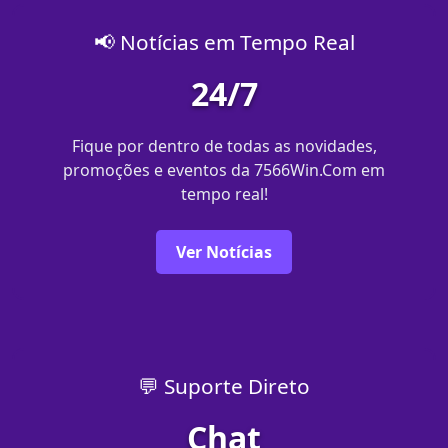
📢 Notícias em Tempo Real
24/7
Fique por dentro de todas as novidades,
promoções e eventos da 7566Win.Com em
tempo real!
Ver Notícias
💬 Suporte Direto
Chat