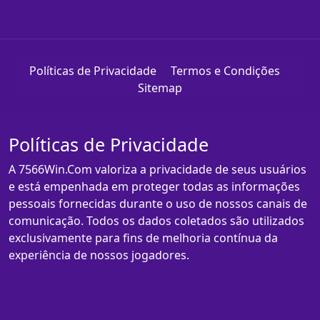
Políticas de Privacidade
Termos e Condições
Sitemap
Políticas de Privacidade
A 7566Win.Com valoriza a privacidade de seus usuários
e está empenhada em proteger todas as informações
pessoais fornecidas durante o uso de nossos canais de
comunicação. Todos os dados coletados são utilizados
exclusivamente para fins de melhoria contínua da
experiência de nossos jogadores.