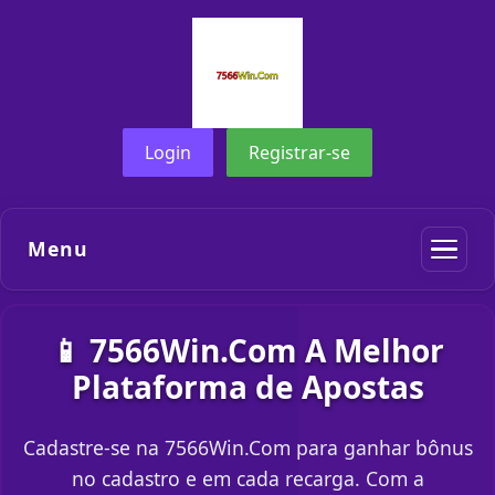
Login
Registrar-se
Menu
📱 7566Win.Com A Melhor
Plataforma de Apostas
Cadastre-se na 7566Win.Com para ganhar bônus
no cadastro e em cada recarga. Com a