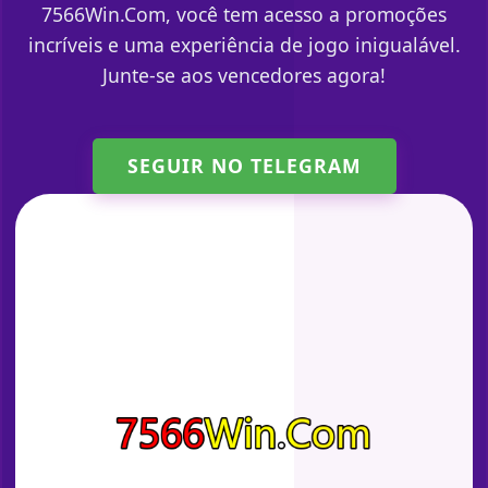
7566Win.Com, você tem acesso a promoções
incríveis e uma experiência de jogo inigualável.
Junte-se aos vencedores agora!
SEGUIR NO TELEGRAM