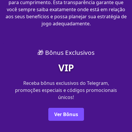
para cumprimento. Esta transparência garante que
você sempre saiba exatamente onde está em relação
aos seus benefícios e possa planejar sua estratégia de
jogo adequadamente.
🎁 Bônus Exclusivos
VIP
Receba bônus exclusivos do Telegram,
promoções especiais e códigos promocionais
únicos!
Ver Bônus