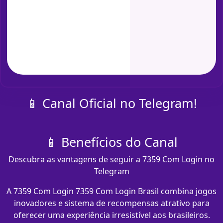
📱 Canal Oficial no Telegram!
📱 Benefícios do Canal
Descubra as vantagens de seguir a 7359 Com Login no
Telegram
A 7359 Com Login 7359 Com Login Brasil combina jogos
inovadores e sistema de recompensas atrativo para
oferecer uma experiência irresistível aos brasileiros.