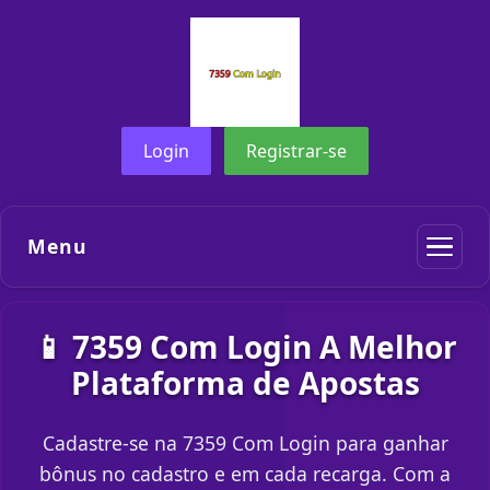
Login
Registrar-se
Menu
📱 7359 Com Login A Melhor
Plataforma de Apostas
Cadastre-se na 7359 Com Login para ganhar
bônus no cadastro e em cada recarga. Com a