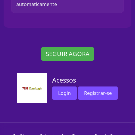
automaticamente
SEGUIR AGORA
Acessos
Login
Registrar-se