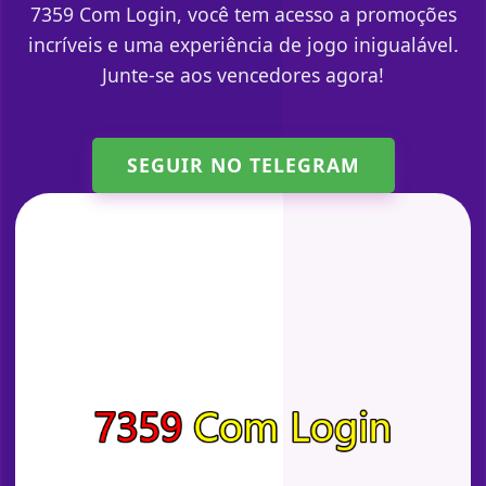
7359 Com Login, você tem acesso a promoções
incríveis e uma experiência de jogo inigualável.
Junte-se aos vencedores agora!
SEGUIR NO TELEGRAM