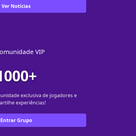
Ver Notícias
Comunidade VIP
1000+
unidade exclusiva de jogadores e
rtilhe experiências!
Entrar Grupo