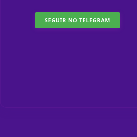
SEGUIR NO TELEGRAM