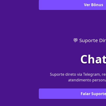
Ver Bônus
💬 Suporte Di
Cha
Suporte direto via Telegram, r
atendimento persona
Falar Suport