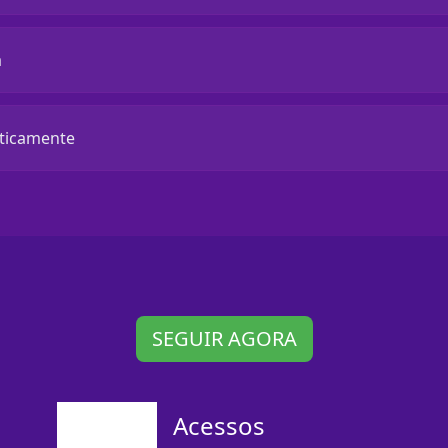
a
aticamente
SEGUIR AGORA
Acessos