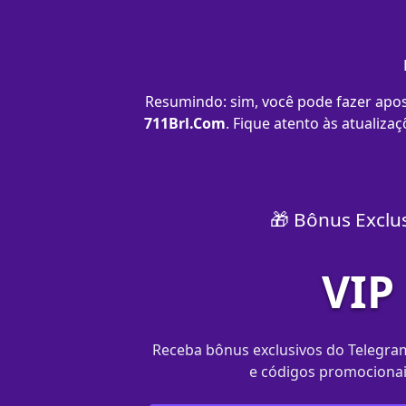
Resumindo: sim, você pode fazer apos
711Brl.Com
. Fique atento às atualiza
🎁 Bônus Exclu
VIP
Receba bônus exclusivos do Telegra
e códigos promocionai