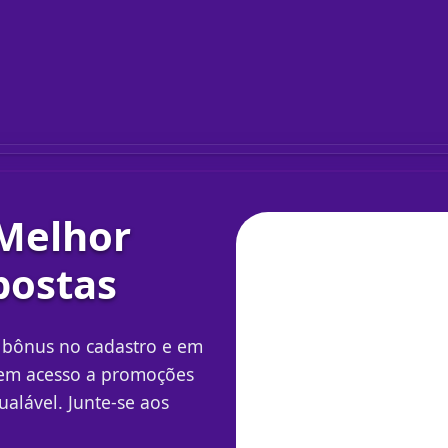
 Melhor
postas
 bônus no cadastro e em
tem acesso a promoções
ualável. Junte-se aos