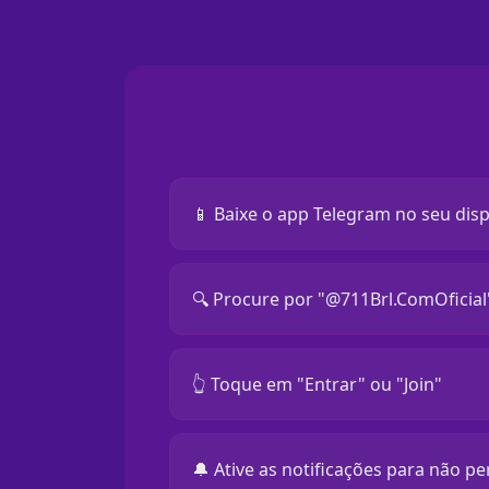
📱 Baixe o app Telegram no seu disp
🔍 Procure por "@711Brl.ComOficial
👆 Toque em "Entrar" ou "Join"
🔔 Ative as notificações para não p