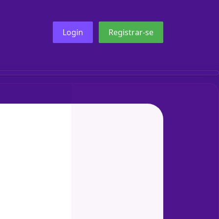
Login
Registrar-se