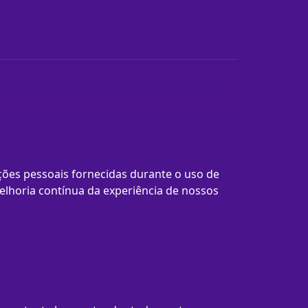
ções pessoais fornecidas durante o uso de
elhoria contínua da experiência de nossos