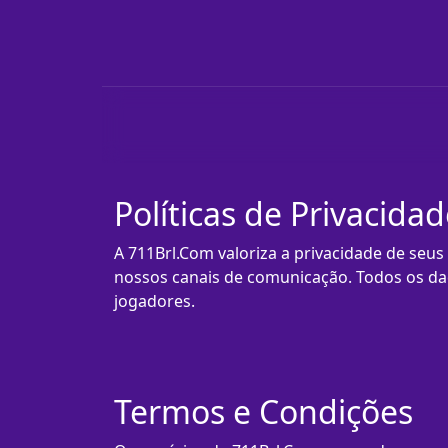
Políticas de Privacida
A 711Brl.Com valoriza a privacidade de seu
nossos canais de comunicação. Todos os dad
jogadores.
Termos e Condições