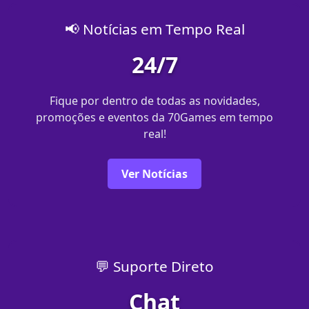
📢 Notícias em Tempo Real
24/7
Fique por dentro de todas as novidades,
promoções e eventos da 70Games em tempo
real!
Ver Notícias
💬 Suporte Direto
Chat