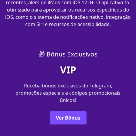
recentes, além de iPads com iOS 12.0+. O aplicativo foi
otimizado para aproveitar os recursos específicos do
iOS, como o sistema de notificações nativo, integração
com Siri e recursos de acessibilidade.
🎁 Bônus Exclusivos
VIP
Receba bônus exclusivos do Telegram,
promoções especiais e códigos promocionais
únicos!
Ver Bônus