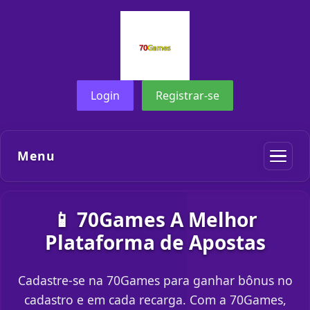
Login
Registrar-se
Menu
📱 70Games A Melhor
Plataforma de Apostas
Cadastre-se na 70Games para ganhar bônus no
cadastro e em cada recarga. Com a 70Games,