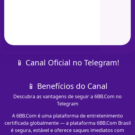
📱 Canal Oficial no Telegram!
📱 Benefícios do Canal
Descubra as vantagens de seguir a 6BB.Com no
Telegram
A 6BB.Com é uma plataforma de entretenimento
certificada globalmente — a plataforma 6BB.Com Brasil
é segura, estável e oferece saques imediatos com