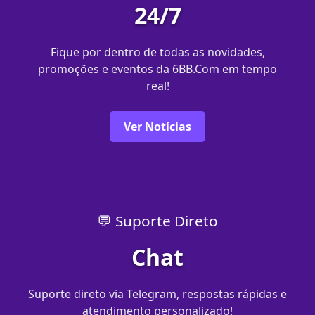
24/7
Fique por dentro de todas as novidades,
promoções e eventos da 6BB.Com em tempo
real!
Ver Notícias
💬 Suporte Direto
Chat
Suporte direto via Telegram, respostas rápidas e
atendimento personalizado!