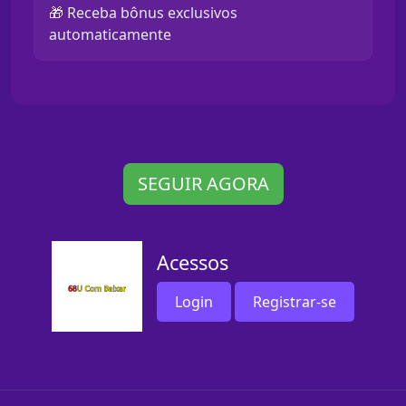
🎁 Receba bônus exclusivos
automaticamente
SEGUIR AGORA
Acessos
Login
Registrar-se