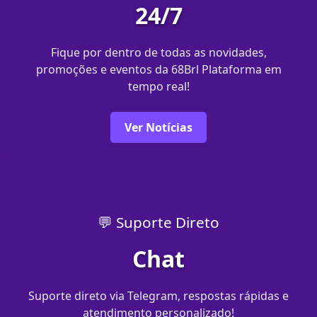
24/7
Fique por dentro de todas as novidades,
promoções e eventos da 68Brl Plataforma em
tempo real!
Ver Notícias
💬 Suporte Direto
Chat
Suporte direto via Telegram, respostas rápidas e
atendimento personalizado!