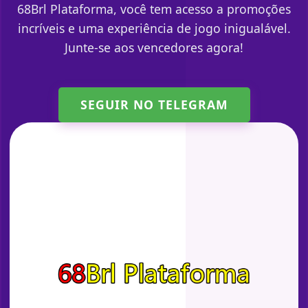
68Brl Plataforma, você tem acesso a promoções
incríveis e uma experiência de jogo inigualável.
Junte-se aos vencedores agora!
SEGUIR NO TELEGRAM