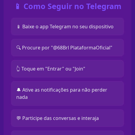
📱 Como Seguir no Telegram
📱 Baixe o app Telegram no seu dispositivo
🔍 Procure por "@68Brl PlataformaOficial"
👆 Toque em "Entrar" ou "Join"
🔔 Ative as notificações para não perder
nada
💬 Participe das conversas e interaja