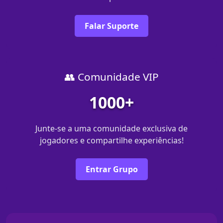
Falar Suporte
👥 Comunidade VIP
1000+
Junte-se a uma comunidade exclusiva de
jogadores e compartilhe experiências!
Entrar Grupo