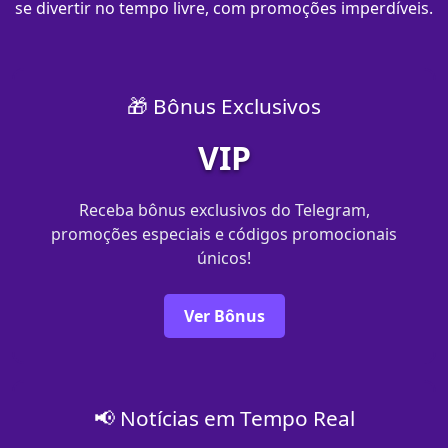
se divertir no tempo livre, com promoções imperdíveis.
🎁 Bônus Exclusivos
VIP
Receba bônus exclusivos do Telegram,
promoções especiais e códigos promocionais
únicos!
Ver Bônus
📢 Notícias em Tempo Real