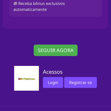
🎁 Receba bônus exclusivos
automaticamente
SEGUIR AGORA
Acessos
Login
Registrar-se