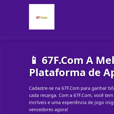
📱 67F.Com A Me
Plataforma de A
Cadastre-se na 67F.Com para ganhar bô
cada recarga. Com a 67F.Com, você tem
incríveis e uma experiência de jogo inig
vencedores agora!