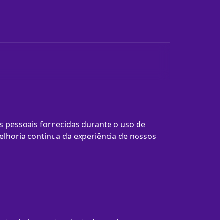
s pessoais fornecidas durante o uso de
elhoria contínua da experiência de nossos