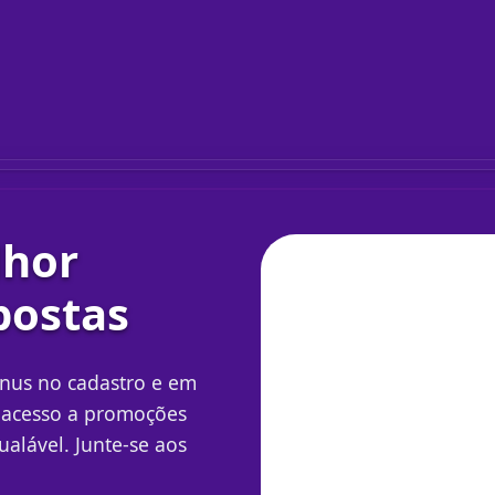
lhor
postas
nus no cadastro e em
 acesso a promoções
ualável. Junte-se aos