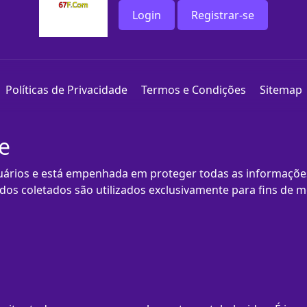
Login
Registrar-se
Políticas de Privacidade
Termos e Condições
Sitemap
de
suários e está empenhada em proteger todas as informaçõe
os coletados são utilizados exclusivamente para fins de m