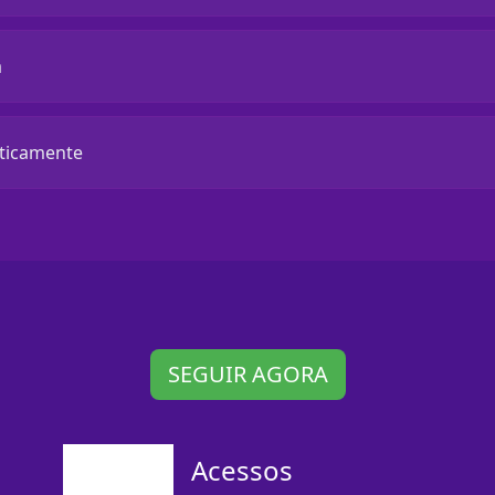
a
aticamente
SEGUIR AGORA
Acessos