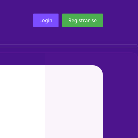
Login
Registrar-se