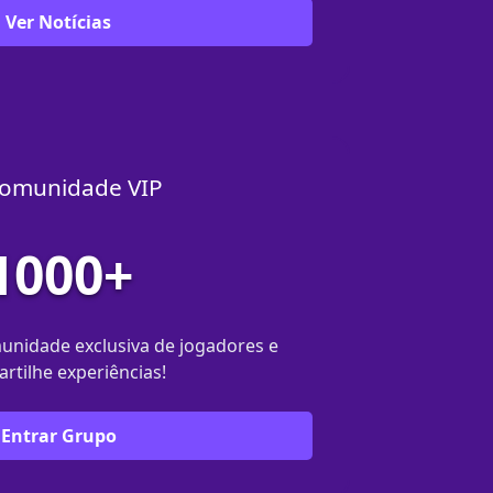
Ver Notícias
Comunidade VIP
1000+
unidade exclusiva de jogadores e
rtilhe experiências!
Entrar Grupo