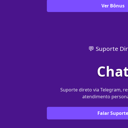
Ver Bônus
💬 Suporte Di
Cha
Suporte direto via Telegram, r
atendimento persona
Falar Suport