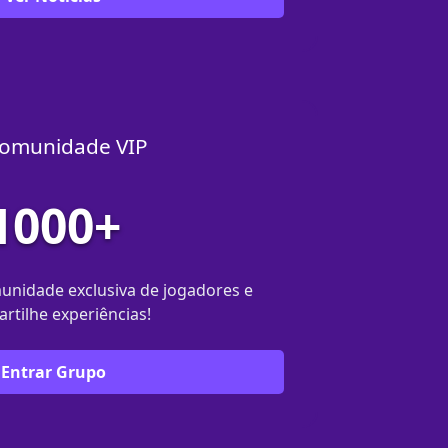
Comunidade VIP
1000+
unidade exclusiva de jogadores e
rtilhe experiências!
Entrar Grupo