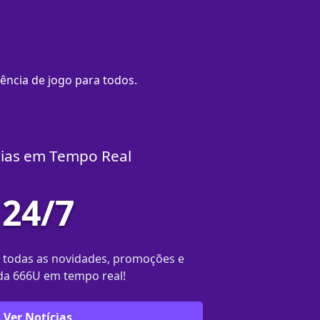
iência de jogo para todos.
cias em Tempo Real
24/7
e todas as novidades, promoções e
da 666U em tempo real!
Ver Notícias