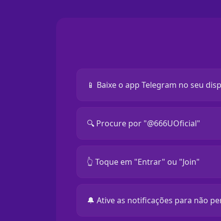
📱 Baixe o app Telegram no seu disp
🔍 Procure por "@666UOficial"
👆 Toque em "Entrar" ou "Join"
🔔 Ative as notificações para não p