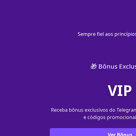
Sempre fiel aos princípio
🎁 Bônus Exclu
VIP
Receba bônus exclusivos do Telegra
e códigos promocionai
Ver Bônus