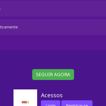
a
aticamente
SEGUIR AGORA
Acessos
Login
Registrar-se