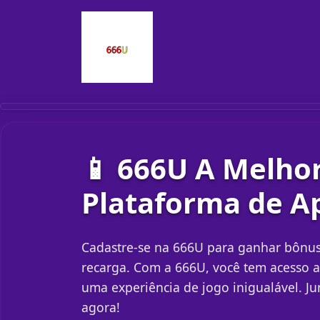
📱 666U A Melho
Plataforma de A
Cadastre-se na 666U para ganhar bônus
recarga. Com a 666U, você tem acesso a
uma experiência de jogo inigualável. J
agora!