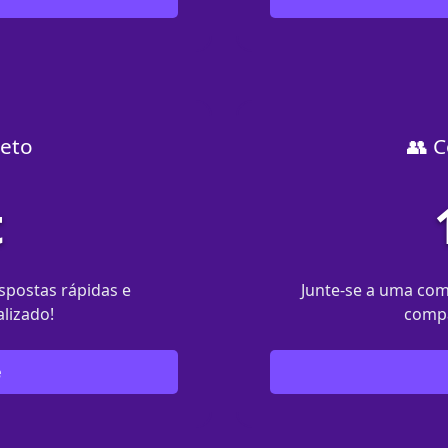
reto
👥 
t
espostas rápidas e
Junte-se a uma com
lizado!
compa
e