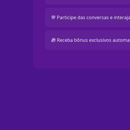
💬 Participe das conversas e interaj
🎁 Receba bônus exclusivos autom