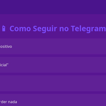
📱 Como Seguir no Telegram
ositivo
cial"
erder nada