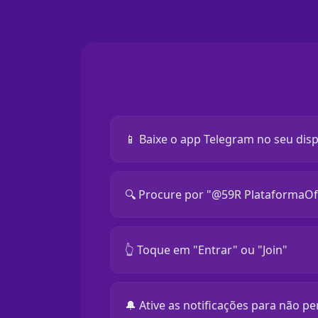
📱 Baixe o app Telegram no seu disp
🔍 Procure por "@59R PlataformaOfi
👆 Toque em "Entrar" ou "Join"
🔔 Ative as notificações para não p