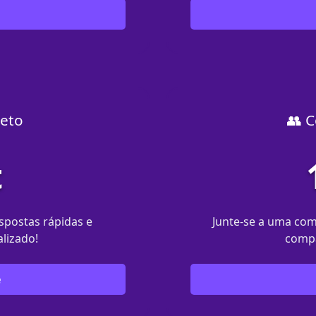
reto
👥 
t
espostas rápidas e
Junte-se a uma com
lizado!
compa
e