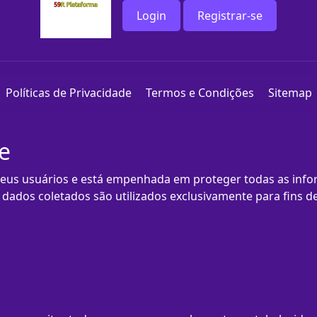
Login
Registrar-se
Políticas de Privacidade
Termos e Condições
Sitemap
de
 seus usuários e está empenhada em proteger todas as inf
dados coletados são utilizados exclusivamente para fins d