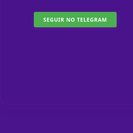
SEGUIR NO TELEGRAM