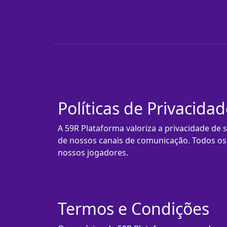
Políticas de Privacida
A 59R Plataforma valoriza a privacidade de
de nossos canais de comunicação. Todos os 
nossos jogadores.
Termos e Condições