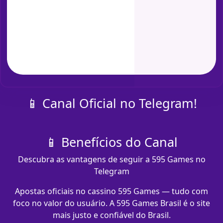
📱 Canal Oficial no Telegram!
📱 Benefícios do Canal
Descubra as vantagens de seguir a 595 Games no
Telegram
Apostas oficiais no cassino 595 Games — tudo com
foco no valor do usuário. A 595 Games Brasil é o site
mais justo e confiável do Brasil.