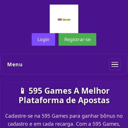
Login
Registrar-se
Menu
📱 595 Games A Melhor
Plataforma de Apostas
Cadastre-se na 595 Games para ganhar bônus no
cadastro e em cada recarga. Com a 595 Games,