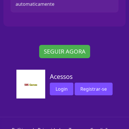
automaticamente
SEGUIR AGORA
Acessos
Login
Registrar-se