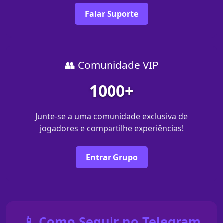
Falar Suporte
👥 Comunidade VIP
1000+
Junte-se a uma comunidade exclusiva de
jogadores e compartilhe experiências!
Entrar Grupo
📱 Como Seguir no Telegram