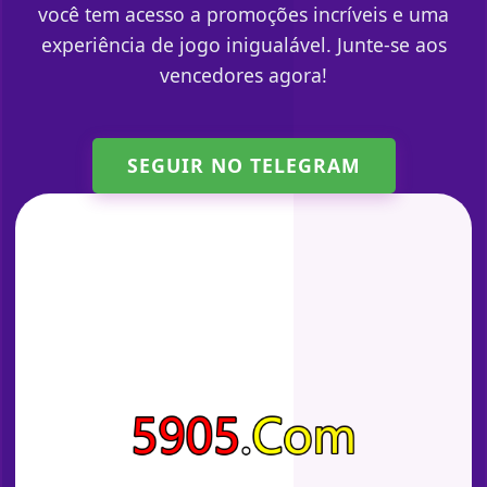
você tem acesso a promoções incríveis e uma
experiência de jogo inigualável. Junte-se aos
vencedores agora!
SEGUIR NO TELEGRAM