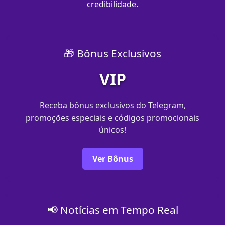
credibilidade.
🎁 Bônus Exclusivos
VIP
Receba bônus exclusivos do Telegram,
promoções especiais e códigos promocionais
únicos!
Ver Bônus
📢 Notícias em Tempo Real