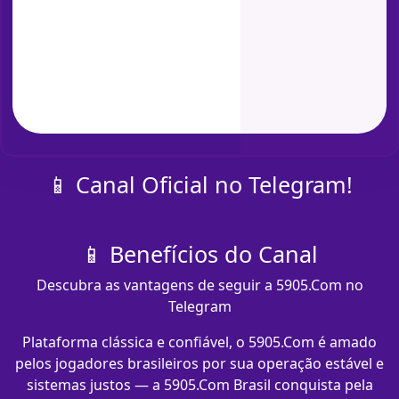
📱 Canal Oficial no Telegram!
📱 Benefícios do Canal
Descubra as vantagens de seguir a 5905.Com no
Telegram
Plataforma clássica e confiável, o 5905.Com é amado
pelos jogadores brasileiros por sua operação estável e
sistemas justos — a 5905.Com Brasil conquista pela