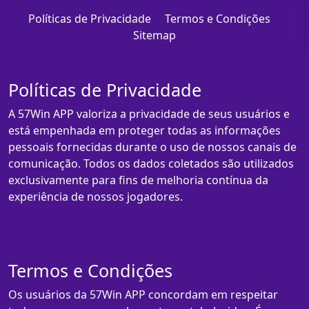
Políticas de Privacidade
Termos e Condições
Sitemap
Políticas de Privacidade
A 57Win APP valoriza a privacidade de seus usuários e
está empenhada em proteger todas as informações
pessoais fornecidas durante o uso de nossos canais de
comunicação. Todos os dados coletados são utilizados
exclusivamente para fins de melhoria contínua da
experiência de nossos jogadores.
Termos e Condições
Os usuários da 57Win APP concordam em respeitar