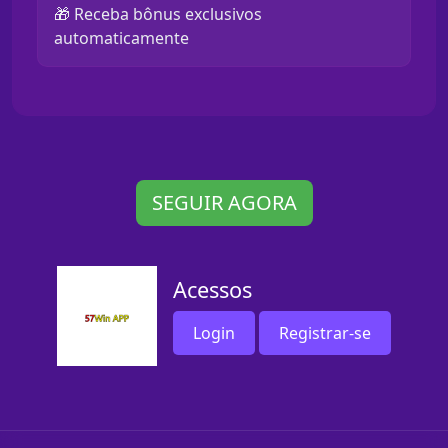
🎁 Receba bônus exclusivos
automaticamente
SEGUIR AGORA
Acessos
Login
Registrar-se