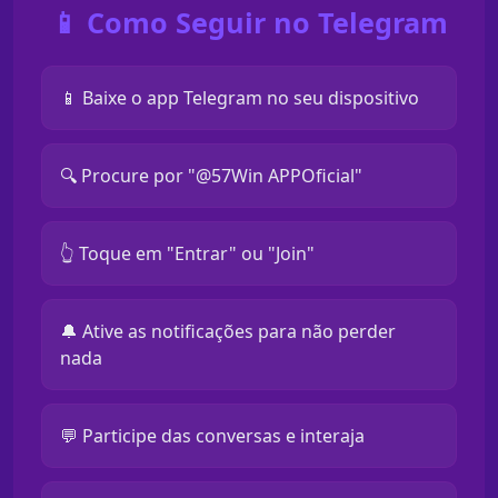
📱 Como Seguir no Telegram
📱 Baixe o app Telegram no seu dispositivo
🔍 Procure por "@57Win APPOficial"
👆 Toque em "Entrar" ou "Join"
🔔 Ative as notificações para não perder
nada
💬 Participe das conversas e interaja