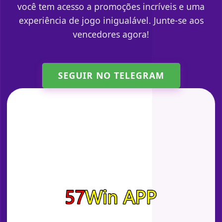
você tem acesso a promoções incríveis e uma
experiência de jogo inigualável. Junte-se aos
vencedores agora!
SEGUIR NO TELEGRAM