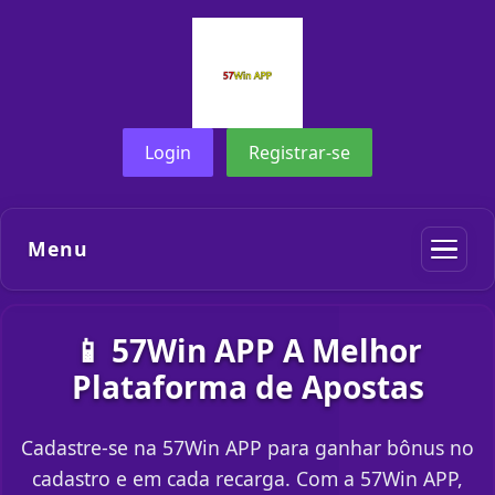
Login
Registrar-se
Menu
📱 57Win APP A Melhor
Plataforma de Apostas
Cadastre-se na 57Win APP para ganhar bônus no
cadastro e em cada recarga. Com a 57Win APP,