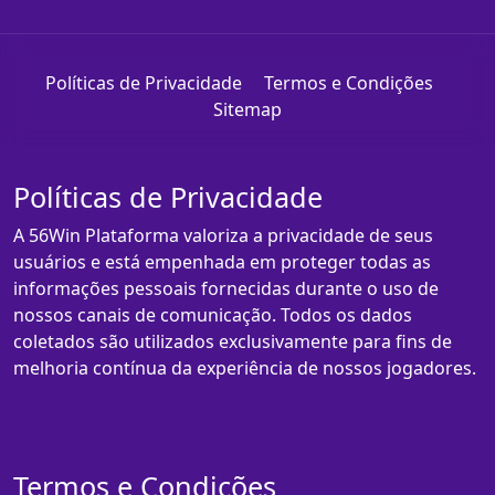
Políticas de Privacidade
Termos e Condições
Sitemap
Políticas de Privacidade
A 56Win Plataforma valoriza a privacidade de seus
usuários e está empenhada em proteger todas as
informações pessoais fornecidas durante o uso de
nossos canais de comunicação. Todos os dados
coletados são utilizados exclusivamente para fins de
melhoria contínua da experiência de nossos jogadores.
Termos e Condições