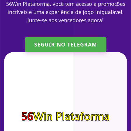
56Win Plataforma, você tem acesso a promoções
incríveis e uma experiência de jogo inigualável.
Junte-se aos vencedores agora!
SEGUIR NO TELEGRAM