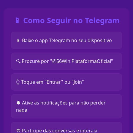
📱 Como Seguir no Telegram
📱 Baixe o app Telegram no seu dispositivo
🔍 Procure por "@56Win PlataformaOficial"
👆 Toque em "Entrar" ou "Join"
🔔 Ative as notificações para não perder
nada
💬 Participe das conversas e interaja