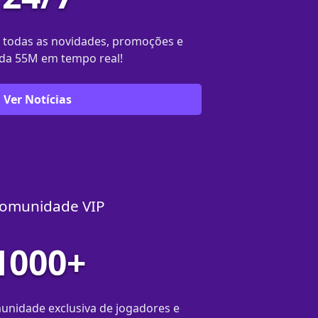
e todas as novidades, promoções e
da 55M em tempo real!
Ver Notícias
Comunidade VIP
1000+
unidade exclusiva de jogadores e