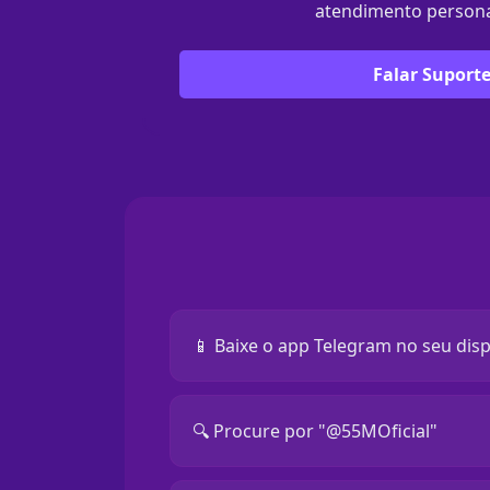
atendimento persona
Falar Suport
📱 Baixe o app Telegram no seu disp
🔍 Procure por "@55MOficial"