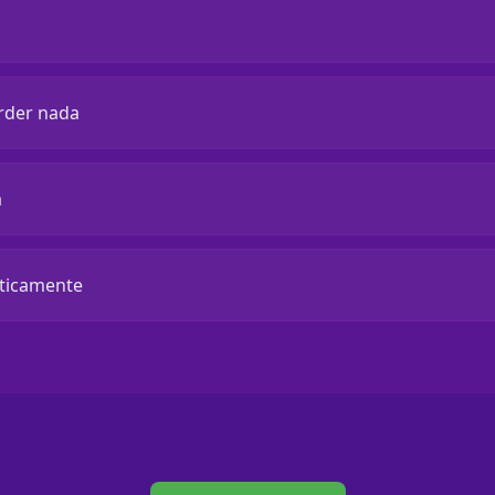
erder nada
a
aticamente