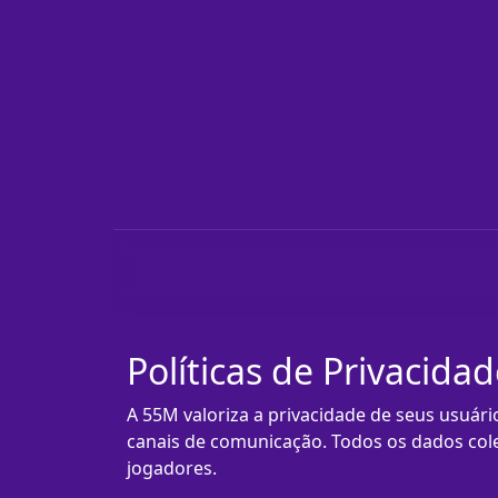
Políticas de Privacida
A 55M valoriza a privacidade de seus usuá
canais de comunicação. Todos os dados cole
jogadores.