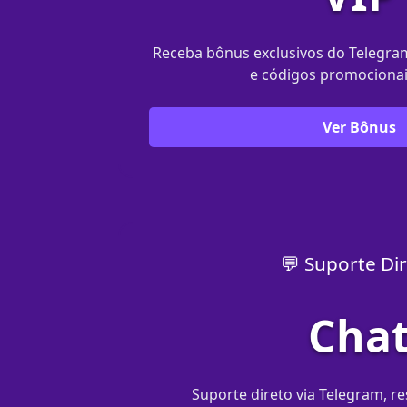
Receba bônus exclusivos do Telegra
e códigos promocionai
Ver Bônus
💬 Suporte Di
Cha
Suporte direto via Telegram, r