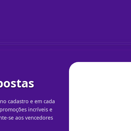
postas
no cadastro e em cada
promoções incríveis e
unte-se aos vencedores