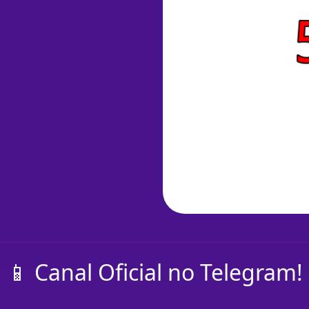
📱 Canal Oficial no Telegram!