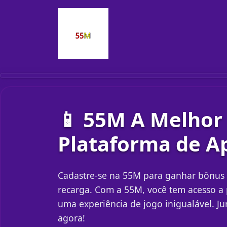
📱 55M A Melhor
Plataforma de A
Cadastre-se na 55M para ganhar bônus 
recarga. Com a 55M, você tem acesso a 
uma experiência de jogo inigualável. J
agora!