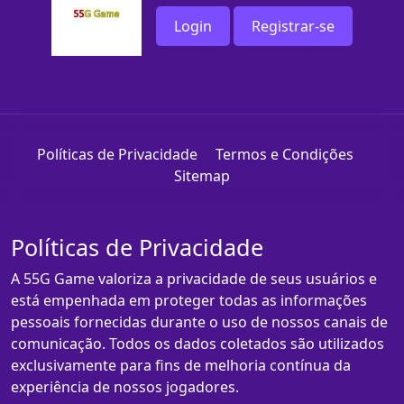
Login
Registrar-se
Políticas de Privacidade
Termos e Condições
Sitemap
Políticas de Privacidade
A 55G Game valoriza a privacidade de seus usuários e
está empenhada em proteger todas as informações
pessoais fornecidas durante o uso de nossos canais de
comunicação. Todos os dados coletados são utilizados
exclusivamente para fins de melhoria contínua da
experiência de nossos jogadores.