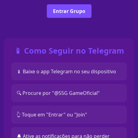
Entrar Grupo
📱 Como Seguir no Telegram
📱 Baixe o app Telegram no seu dispositivo
🔍 Procure por "@55G GameOficial"
👆 Toque em "Entrar" ou "Join"
🔔 Ative as notificações para não perder