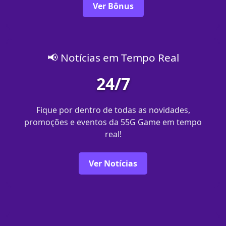
Ver Bônus
📢 Notícias em Tempo Real
24/7
Fique por dentro de todas as novidades,
promoções e eventos da 55G Game em tempo
real!
Ver Notícias