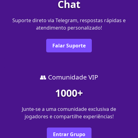
Chat
Suporte direto via Telegram, respostas rápidas e
atendimento personalizado!
Falar Suporte
👥 Comunidade VIP
1000+
Junte-se a uma comunidade exclusiva de
jogadores e compartilhe experiências!
Entrar Grupo