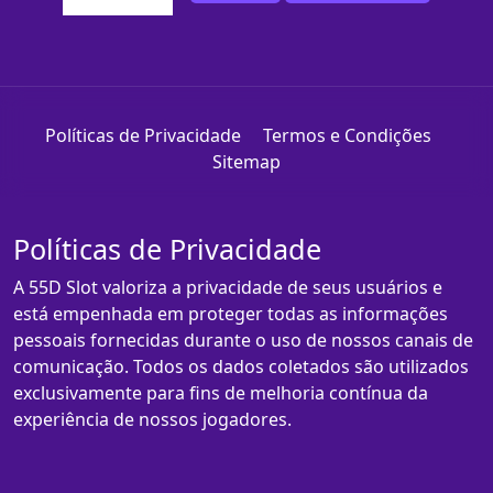
Políticas de Privacidade
Termos e Condições
Sitemap
Políticas de Privacidade
A 55D Slot valoriza a privacidade de seus usuários e
está empenhada em proteger todas as informações
pessoais fornecidas durante o uso de nossos canais de
comunicação. Todos os dados coletados são utilizados
exclusivamente para fins de melhoria contínua da
experiência de nossos jogadores.