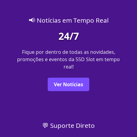
📢 Notícias em Tempo Real
24/7
Fique por dentro de todas as novidades,
promoções e eventos da 55D Slot em tempo
real!
Ver Notícias
💬 Suporte Direto