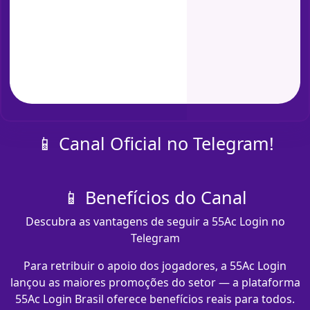
📱 Canal Oficial no Telegram!
📱 Benefícios do Canal
Descubra as vantagens de seguir a 55Ac Login no
Telegram
Para retribuir o apoio dos jogadores, a 55Ac Login
lançou as maiores promoções do setor — a plataforma
55Ac Login Brasil oferece benefícios reais para todos.