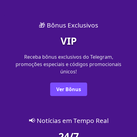
🎁 Bônus Exclusivos
VIP
Receba bônus exclusivos do Telegram,
promoções especiais e códigos promocionais
únicos!
Ver Bônus
📢 Notícias em Tempo Real
24/7