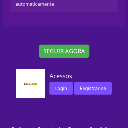
automaticamente
SEGUIR AGORA
Acessos
Login
Registrar-se